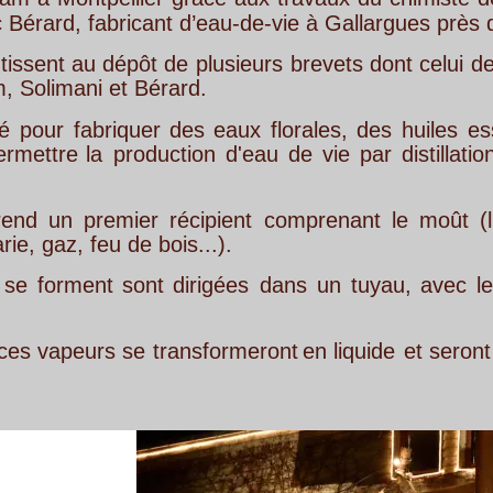
icant d’eau-de-vie à Gallargues près de Nîmes. 
ôt
de
plusieurs
brevets
dont
celui
de
1811
au
nom
Bérard.
uer
des
eaux
florales,
des
huiles
essentielles
ou
oduction
d'eau
de
vie
par
distillation
de
jus
de
fr
er
récipient
comprenant
le
moût
(liquide
à
distil
 bois...).
ont
dirigées
dans
un
tuyau,
avec
lequel
elles
ser
e
transformeront
en
liquide
et
seront
récupérées
d