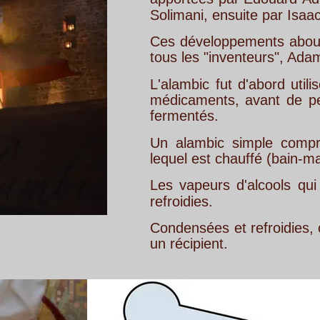
Solimani, ensuite par Isaac Bérard, fabr
Ces
développements
aboutissent
au
dép
tous les "inventeurs", Adam, Solimani et 
L'alambic
fut
d'abord
utilisé
pour
fabriq
médicaments,
avant
de
permettre
la
pr
fermentés.
Un
alambic
simple
comprend
un
premi
lequel est chauffé (bain-marie, gaz, feu de
Les
vapeurs
d'alcools
qui
se
forment
s
refroidies.
Condensées
et
refroidies,
ces
vapeurs
s
un récipient.