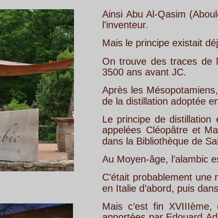
Ainsi
Abu
Al-Qasim
(Aboulcassis),
un
de
l'inventeur.
Mais le principe existait déjà bien avant, 
On
trouve
des
traces
de
l'invention
de
3500 ans avant JC.
Après
les
Mésopotamiens,
ce
sont
les
É
de la distillation adoptée ensuite par les 
Le
principe
de
distillation
est
décrit
dan
appelées
Cléopâtre
et
Marie,
et
dont
fa
dans la Bibliothèque de Saint-Marc à Ven
Au Moyen-âge, l’alambic est assez largem
C’était
probablement
une
machine
très
r
en Italie d’abord, puis dans le sud de la
Mais
c’est
fin
XVIIIème,
et
surtout
déb
apportées
par
Edouard
Adam
à
Montpell