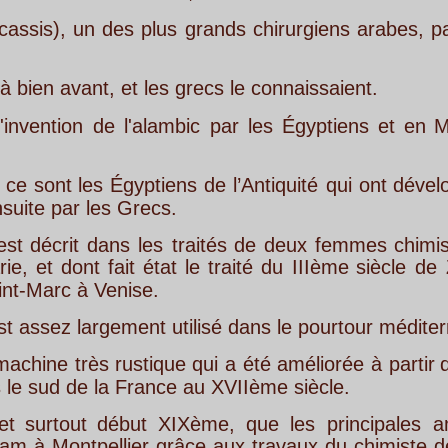
s
plus
grands
chirurgiens
arabes,
passe
pour
en
ê
et les grecs le connaissaient. 
l'alambic
par
les
Égyptiens
et
en
Mésopotamie
v
gyptiens
de
l’Antiquité
qui
ont
développé
la
techni
Grecs. 
s
les
traités
de
deux
femmes
chimistes
Égyptienn
it
état
le
traité
du
IIIème
siècle
de
Zozime
conse
ise. 
ent utilisé dans le pourtour méditerranéen.
ustique
qui
a
été
améliorée
à
partir
du
XIIIème
sièc
 France au XVIIème siècle. 
ut
XIXème,
que
les
principales
améliorations
s
ier
grâce
aux
travaux
du
chimiste
de
Nîmes,
Laur