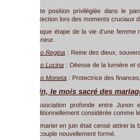
te
position
privilégiée
dans
le
panthéon
romain
tection lors des moments cruciaux de leur existence
aque
étape
de
la
vie
d'une
femme
romaine
était
p
neur.
o Regina
 : Reine des dieux, souveraine du ciel, ell
o Lucina
 : Déesse de la lumière et de l'accoucheme
no Moneta
 : Protectrice des finances, son temple ab
in, le mois sacré des mariages
ssociation
profonde
entre
Junon
et
le
mois
de
ditionnellement considérée comme le moment idéal 
marier
en
juin
était
censé
attirer
la
bénédiction
de
couple nouvellement formé. 