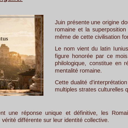
Juin
présente
une
origine
double
qui
reflèt
romaine
et
la
superposition
des
traditions
même de cette civilisation fondatrice. 
Le
nom
vient
du
latin
Iunius,
mais
les
so
figure
honorée
par
ce
mois,
un
flottemen
philologique,
constitue
en
réalité
une
por
mentalité romaine.
Cette
dualité
d'interprétation
enrichit
consi
multiples strates culturelles qui composent 
se
unique
et
définitive,
les
Romains
semblaien
 sur leur identité collective. 