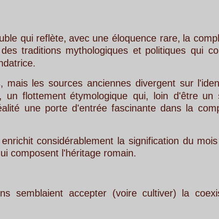
e,
avec
une
éloquence
rare,
la
complexité
de
l'histo
mythologiques
et
politiques
qui
composent
le
ti
urces
anciennes
divergent
sur
l'identité
exacte
de
t
étymologique
qui,
loin
d'être
un
simple
embarr
te
d'entrée
fascinante
dans
la
compréhension
de
dérablement
la
signification
du
mois
et
témoigne
d
l'héritage romain. 
t
accepter
(voire
cultiver)
la
coexistence
de
réc