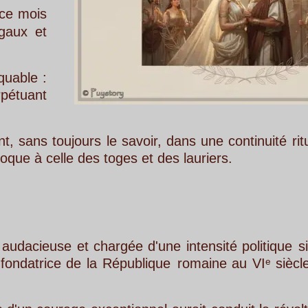
urs
le
savoir,
dans
une
continuité
rituelle
qui
remon
es toges et des lauriers.
t
chargée
d'une
intensité
politique
singulière,
évoq
la
République
romaine
au
VIᵉ
siècle
avant
notre