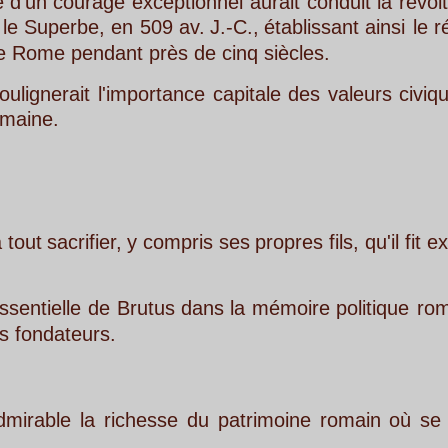
exceptionnel
aurait
conduit
la
révolte
qui
renvers
n
509
av.
J.-C.,
établissant
ainsi
le
régime
républic
nt près de cinq siècles.
mportance
capitale
des
valeurs
civiques
et
de
la
fie
y
compris
ses
propres
fils,
qu'il
fit
exécuter
pour
av
rutus
dans
la
mémoire
politique
romaine
et
illustre
chesse
du
patrimoine
romain
où
se
mêlent,
dans