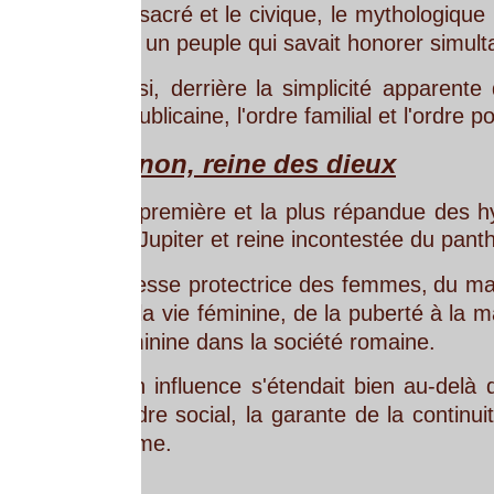
sacré
et
le
civique,
le
mythologique
et
l'historique
 un peuple qui savait honorer simultanément ses d
si,
derrière
la
simplicité
apparente
du
mot
"juin"
ublicaine, l'ordre familial et l'ordre politique, les 
non, reine des dieux
première
et
la
plus
répandue
des
hypothèses
att
Jupiter et reine incontestée du panthéon romain. 
esse
protectrice
des
femmes,
du
mariage
et
de
l'
la
vie
féminine,
de
la
puberté
à
la
maternité,
incar
inine dans la société romaine. 
n
influence
s'étendait
bien
au-delà
du
simple
dom
rdre
social,
la
garante
de
la
continuité
des
lignées
me.