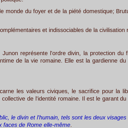
oyer
et
de
la
piété
domestique;
Brutus,
l'ordre
civi
s et indissociables de la civilisation romaine.
sente
l'ordre
divin,
la
protection
du
foyer,
la 
e
romaine.
Elle
est
la
gardienne
du
lien
qui 
eurs
civiques,
le
sacrifice
pour
la
liberté,
la 
l'identité
romaine.
Il
est
le
garant
du
lien
qui 
et l'humain, tels sont les deux visages de juin, 
ome elle-même
.