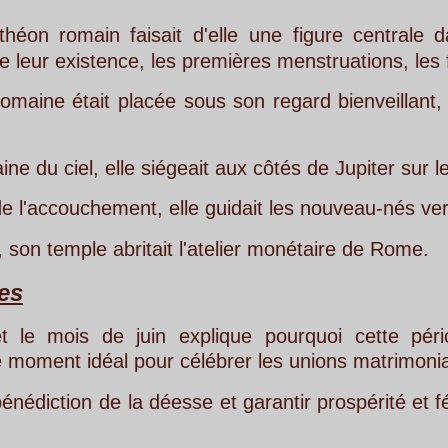
faisait
d'elle
une
figure
centrale
dans
la
spiritua
, les premières menstruations, les fiançailles, la n
lacée
sous
son
regard
bienveillant,
chaque
transi
e siégeait aux côtés de Jupiter sur le Capitole.
nt, elle guidait les nouveau-nés vers la vie.
ritait l'atelier monétaire de Rome.
juin
explique
pourquoi
cette
période
est 
pour célébrer les unions matrimoniales. 
la
déesse
et
garantir
prospérité
et
fécondité 