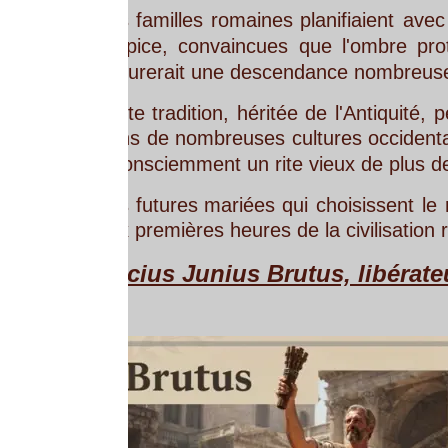
s
familles
romaines
planifiaient
avec
soin
leurs
all
pice,
convaincues
que
l'ombre
protectrice
de
Ju
urerait une descendance nombreuse et vigoureus
te
tradition,
héritée
de
l'Antiquité,
perdure
encore
ns
de
nombreuses
cultures
occidentales,
juin
reste
onsciemment un rite vieux de plus de deux millénai
s
futures
mariées
qui
choisissent
le
mois
de
juin
p
 premières heures de la civilisation romaine, un fil 
cius Junius Brutus, libérateur de Rome