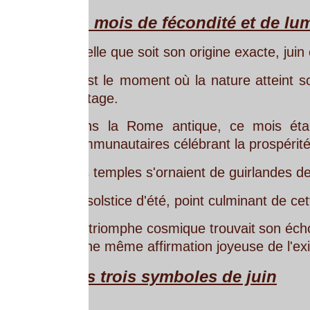
 mois de fécondité et de lumière
lle que soit son origine exacte, juin est universe
st
le
moment
où
la
nature
atteint
son
plein
épano
tage. 
ns
la
Rome
antique,
ce
mois
était
marqué
pa
munautaires célébrant la prospérité et la cohésion
 temples s'ornaient de guirlandes de fleurs, les fo
solstice d'été, point culminant de cette période radie
triomphe
cosmique
trouvait
son
écho
dans
les
cél
ne même affirmation joyeuse de l'existence.
s trois symboles de juin