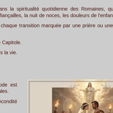
lité
quotidienne
des
Romaines,
qui
invoquaient
uit de noces, les douleurs de l'enfantement. 
tion
marquée
par
une
prière
ou
une
offrande
en
s