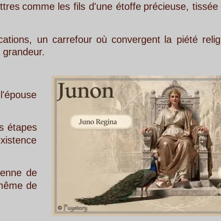
es
fils
d'une
étoffe
précieuse,
tissée
au
fil
des
sièc
rrefour
où
convergent
la
piété
religieuse
et
la
fie