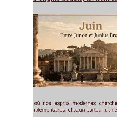
où
nos
esprits
modernes
cherchent
une
répon
plémentaires, chacun porteur d'une vérité différente