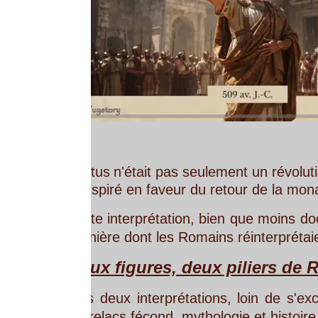
tus
n'était
pas
seulement
un
révolutionnaire
:
il
inc
spiré en faveur du retour de la monarchie, au nom 
te
interprétation,
bien
que
moins
documentée
que
ière dont les Romains réinterprétaient parfois leur
ux figures, deux piliers de Rome
s
deux
interprétations,
loin
de
s'exclure
mutuelle
relacs fécond, mythologie et histoire politique. 