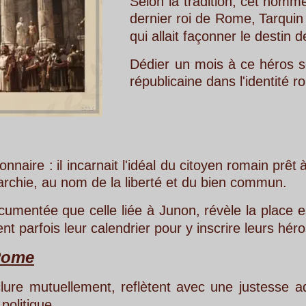
Selon
la
tradition,
cet
homme
d'un
courage
dernier
roi
de
Rome,
Tarquin
le
Superbe,
e
qui allait façonner le destin de Rome penda
Dédier
un
mois
à
ce
héros
soulignerait
l'i
républicaine dans l'identité romaine. 
arnait
l'idéal
du
citoyen
romain
prêt
à
tout
sacrifier,
de la liberté et du bien commun. 
celle
liée
à
Junon,
révèle
la
place
essentielle
de
B
 calendrier pour y inscrire leurs héros fondateurs.
ment,
reflètent
avec
une
justesse
admirable
la
ri