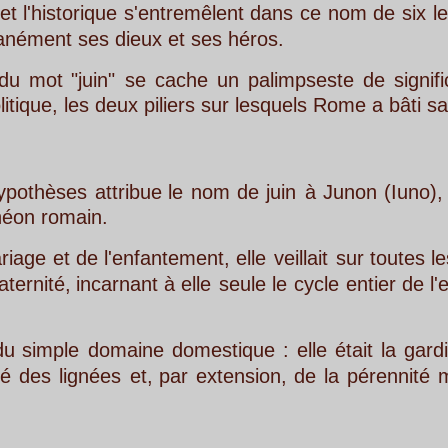
s'entremêlent
dans
ce
nom
de
six
lettres
comme
l
ieux et ses héros.
se
cache
un
palimpseste
de
significations,
un
ca
deux piliers sur lesquels Rome a bâti sa grandeur.
ribue
le
nom
de
juin
à
Junon
(Iuno),
l'épouse 
enfantement,
elle
veillait
sur
toutes
les
étapes 
nant
à
elle
seule
le
cycle
entier
de
l'existence 
aine
domestique
:
elle
était
la
gardienne
de 
et,
par
extension,
de
la
pérennité
même
de 