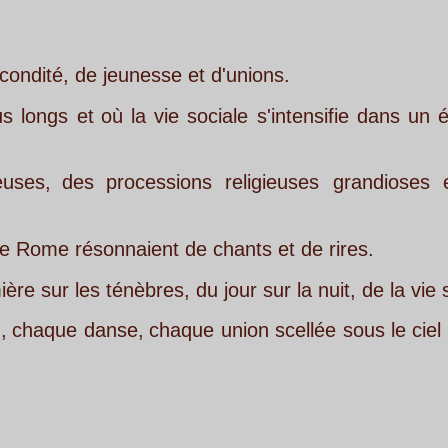
nesse et d'unions. 
la
vie
sociale
s'intensifie
dans
un
élan
de
joie
et
ocessions
religieuses
grandioses
et
des
banque
naient de chants et de rires.
èbres, du jour sur la nuit, de la vie sur la mort. 
e,
chaque
union
scellée
sous
le
ciel
de
juin
particip