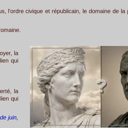
que
et
républicain,
le
domaine
de
la
place
publique