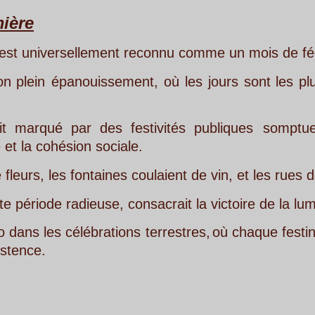
llement reconnu comme un mois de fécondité, de jeu
uissement,
où
les
jours
sont
les
plus
longs
et
où
r
des
festivités
publiques
somptueuses,
des
pr
 sociale. 
ntaines coulaient de vin, et les rues de Rome réson
use, consacrait la victoire de la lumière sur les tén
ébrations
terrestres,
où
chaque
festin,
chaque
dans