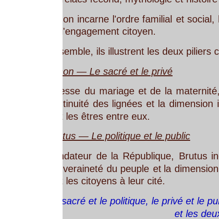
non
incarne
l'ordre
familial
et
social,
le
monde
du
f
l'engagement citoyen. 
emble, ils illustrent les deux piliers complémentaire
on — Le sacré et le privé
esse
du
mariage
et
de
la
maternité,
Junon
repré
tinuité
des
lignées
et
la
dimension
intime
de
la
vi
t les êtres entre eux.
tus — Le politique et le public
dateur
de
la
République,
Brutus
incarne
les
val
veraineté
du
peuple
et
la
dimension
collective
de
t les citoyens à leur cité.
sacré et le politique, le privé et le public, le divin 
et les deux faces de R