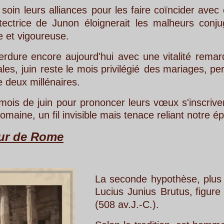
iances
pour
les
faire
coïncider
avec
ce
mois 
non
éloignerait
les
malheurs
conjugaux
et 
e.
aujourd'hui
avec
une
vitalité
remarquable
: 
le
mois
privilégié
des
mariages,
perpétuant 
res. 
our
prononcer
leurs
vœux
s'inscrivent,
sans
toujo
invisible mais tenace reliant notre époque à celle d
La
seconde
hypothèse,
plus
audacieuse
e
Lucius
Junius
Brutus,
figure
fondatrice
de
(508 av.J.-C.). 