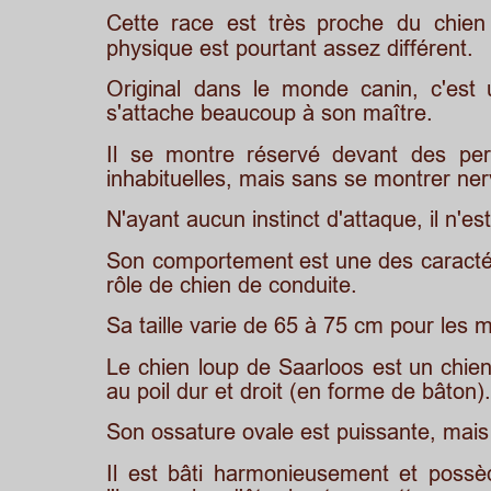
Cette
race
est
très
proche
du
chien
physique est pourtant assez différent.
Original
dans
le
monde
canin,
c'est
s'attache beaucoup à son maître.
Il
se
montre
réservé
devant
des
pe
inhabituelles, mais sans se montrer ne
N'ayant aucun instinct d'attaque, il n'es
Son
comportement
est
une
des
caracté
rôle de chien de conduite.
Sa taille varie de 65 à 75 cm pour les 
Le
chien
loup
de
Saarloos
est
un
chie
au poil dur et droit (en forme de bâton).
Son ossature ovale est puissante, mais
Il
est
bâti
harmonieusement
et
possè