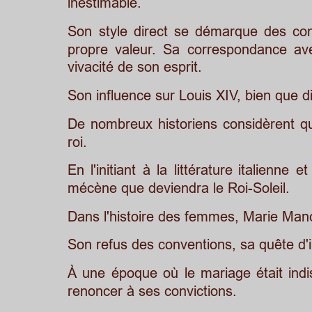
inestimable. 
Son
style
direct
se
démarque
des
co
propre
valeur.
Sa
correspondance
av
vivacité de son esprit.
Son influence sur Louis XIV, bien que diff
De
nombreux
historiens
considèrent
q
roi. 
En
l'initiant
à
la
littérature
italienne
et
mécène que deviendra le Roi-Soleil.
Dans l'histoire des femmes, Marie Manc
Son refus des conventions, sa quête d'i
À
une
époque
où
le
mariage
était
ind
renoncer à ses convictions.