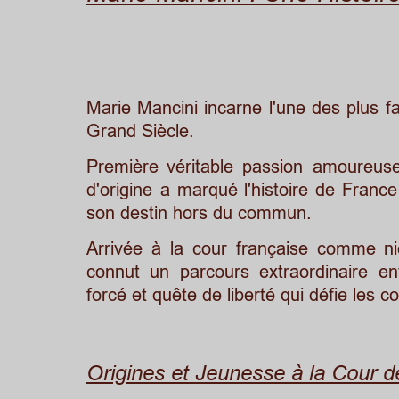
Marie
Mancini
incarne
l'une
des
plus
f
Grand Siècle. 
Première
véritable
passion
amoureus
d'origine
a
marqué
l'histoire
de
France
son destin hors du commun. 
Arrivée
à
la
cour
française
comme
n
connut
un
parcours
extraordinaire
en
forcé et quête de liberté qui défie les
Origines et Jeunesse à la Cour 