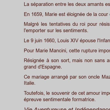
La séparation entre les deux amants es
En 1659, Marie est éloignée de la cour
Malgré
les
tentatives
du
roi
pour
résis
l'emporter sur les sentiments. 
Le 9 juin 1660, Louis XIV épouse l'Infan
Pour Marie Mancini, cette rupture impo
Résignée
à
son
sort,
mais
non
sans
a
grand d'Espagne. 
Ce
mariage
arrangé
par
son
oncle
Maz
Italie. 
Toutefois,
le
souvenir
de
cet
amour
imp
épreuve sentimentale formatrice.
Vie Aventureuse et Indépendanc