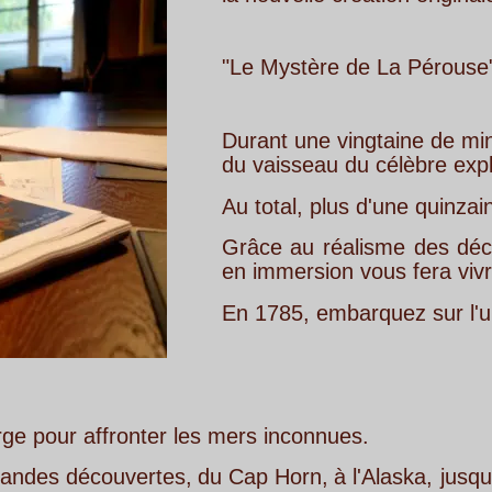
"Le Mystère de La Pérouse" !
Durant
une
vingtaine
de
minutes,
vous
all
du vaisseau du célèbre explorateur du XVII
Au total, plus d'une quinzaine d'univers di
Grâce
au
réalisme
des
décors
et
des
eff
en immersion vous fera vivre, de l'intérieu
En 1785, embarquez sur l'un des navires d
nter les mers inconnues.
rtes,
du
Cap
Horn,
à
l'Alaska,
jusqu'à
Vanikoro... 