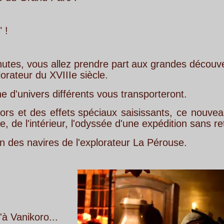
ez
prendre
part
aux
grandes
découvertes
à
bord 
Ie siècle.
fférents vous transporteront. 
ets
spéciaux
saisissants,
ce
nouveau
spectacle 
r, l'odyssée d'une expédition sans retour...
e l'explorateur La Pérouse.