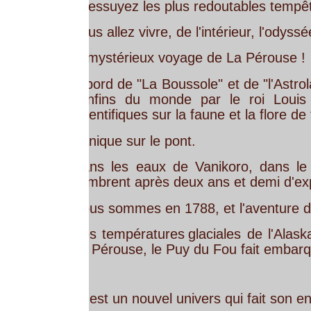
 essuyez les plus redoutables tempêtes !
us allez vivre, de l'intérieur, l'odyssée d'une expédi
 mystérieux voyage de La Pérouse !
bord
de
"La
Boussole"
et
de
"l'Astrolabe",
lui
et
so
nfins
du
monde
par
le
roi
Louis
XVI,
pour
e
ientifiques sur la faune et la flore de territoires inc
nique sur le pont.
ns
les
eaux
de
Vanikoro,
dans
le
Pacifique
sud
mbrent après deux ans et demi d'expédition.
us sommes en 1788, et l'aventure de Jean-Françoi
s
températures
glaciales
de
l'Alaska,
au
climat
su
 Pérouse, le Puy du Fou fait embarquer ses visiteu
'est un nouvel univers qui fait son entrée dans le 