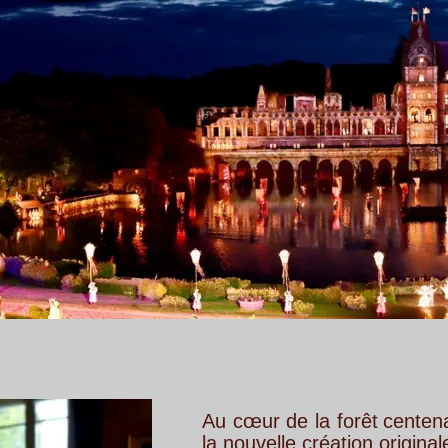
Au
cœur
de
la
forêt
centenaire
du
Puy
du
la nouvelle création originale du Grand Par