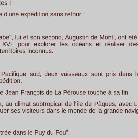
tion sans retour :
n
second, 
Augustin
de
Monti,
ont
été
envoyés
aux 
xplorer
les
océans
et
réaliser
des
recherches 
onnus.
,
deux
vaisseaux
sont
pris
dans
la
tempête
et 
s de La Pérouse touche à sa fin.
btropical
de
l'île
de
Pâques,
avec
Le
Mystère
de 
rs dans le monde de la grande navigation :
Puy du Fou".