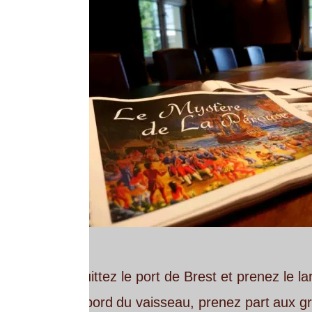
ittez le port de Brest et prenez le large pour affro
bord
du
vaisseau,
prenez
part
aux
grandes
découve