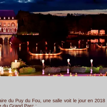
Fou,
une
salle
voit
le
jour
en
2018
pour
abriter 
c :