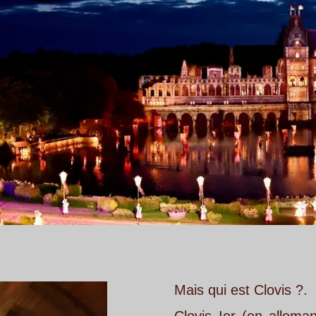
Mais qui est Clovis ?.
Clovis
Ier
(en
allemand
Chlodwig
o