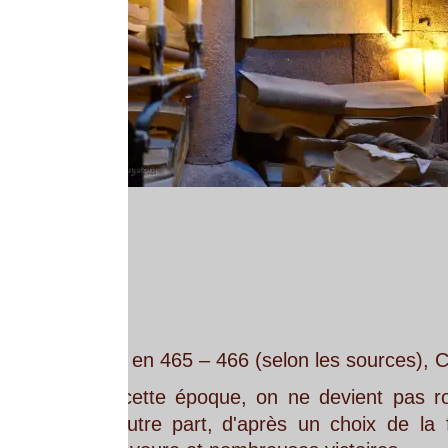
en 465 – 466 (selon les sources), Clovis devient 
cette
époque,
on
ne
devient
pas
roi
par
un
sacr
utre
part,
d'après
un
choix
de
la
famille
aristoc