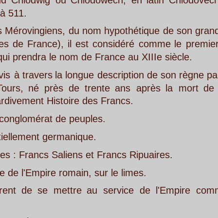
,
du
nom
hypothétique
de
son
grand-père,
Mérové
,
il
est
considéré
comme
le
premier
roi
chrétien
d
nom de France au XIIIe siècle.
longue
description
de
son
règne
par
l'évêque
gall
s
de
trente
ans
après
la
mort
de
Clovis,
et
do
toire des Francs.
e peuples.
manique.
liens et Francs Ripuaires.
 romain, sur le limes.
ettre
au
service
de
l'Empire
comme
paysans
o