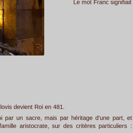
Le mot Franc signifiait "guerrier".
Roi en 481.
e,
mais
par
héritage
d'une
part,
et 
rate,
sur
des
critères
particuliers
: 