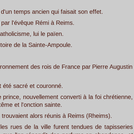
en qui faisait son effet.
 Rémi à Reims.
i le païen.
ainte-Ampoule.
s
rois
de
France
par
Pierre 
Augustin 
 couronné.
llement
converti
à
la
foi
chrétienne, 
on sainte.
rs réunis à Reims (Rheims).
ville
furent
tendues
de
tapisseries 