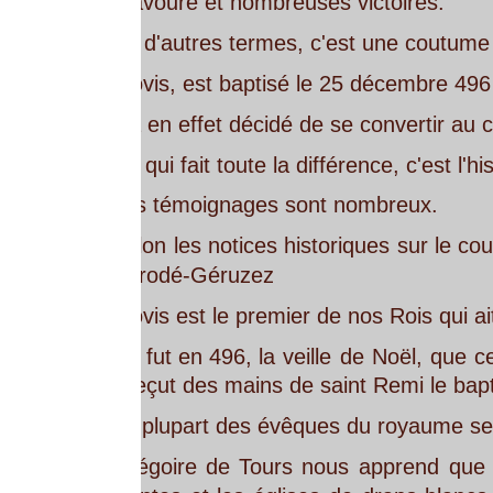
avoure et nombreuses victoires.
d'autres termes, c'est une coutume d'un temps anci
ovis, est baptisé le 25 décembre 496 par l'évêque
a en effet décidé de se convertir au catholicisme, lu
qui fait toute la différence, c'est l'histoire de la S
s témoignages sont nombreux.
lon
les
notices
historiques
sur
le
couronnement
de
rodé-Géruzez
vis est le premier de nos Rois qui ait été sacré et
fut
en
496,
la
veille
de
Noël,
que
ce
prince,
nouve
reçut des mains de saint Remi le baptême et l'oncti
 plupart des évêques du royaume se trouvaient alo
égoire
de
Tours
nous
apprend
que
les
rues
de
la