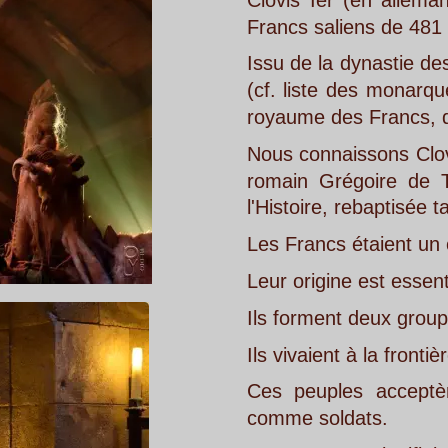
Francs saliens de 481 à 511.
Issu
de
la
dynastie
des
Mérovingiens
(cf.
liste
des
monarques
de
France)
royaume des Francs, qui prendra le 
Nous
connaissons
Clovis
à
travers
la
romain
Grégoire
de
Tours,
né
prè
l'Histoire, rebaptisée tardivement His
Les Francs étaient un conglomérat d
Leur origine est essentiellement ger
Ils forment deux groupes : Francs Sa
Ils vivaient à la frontière de l'Empire
Ces
peuples
acceptèrent
de
se
m
comme soldats.